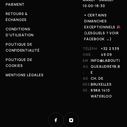
PAIEMENT
10:00-18:30
RETOURS &
+ CERTAINS
ÉCHANGES
DIMANCHES
EXCEPTIONNELS
CONDITIONS
(LESQUELS ? VOIR
D'UTILISATION
FACEBOOK →)
POLITIQUE DE
TÉLÉPH
+32 2 539
CONFIDENTIALITÉ
ONE :
49 09
POLITIQUE DE
EM
INFO@LABOUTI
COOKIES
AIL
QUEAUDREYB.B
:
E
MENTIONS LÉGALES
AD
CH. DE
RES
BRUXELLES
SE :
698A 1410
WATERLOO