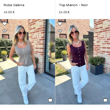
Robe Valéria
Top Manon – Noir
45.00
€
24.00
€