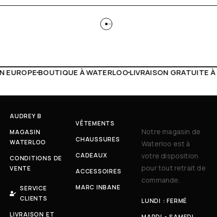
WATERLOO
LIVRAISON GRATUITE À PARTIR DE 150€
LIVE FA
AUDREY B
VÊTEMENTS
Notre magasin de
MAGASIN
CHAUSSURES
WATERLOO
Waterloo est à
CADEAUX
votre disposition
CONDITIONS DE
pour tout retrait de
VENTE
ACCESSOIRES
commande.
MARC INBANE
SERVICE
CLIENTS
LUNDI : FERMÉ
LIVRAISON ET
MARDI - SAMEDI