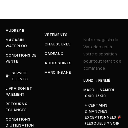
AUDREY B
VÊTEMENTS
Notre magasin de
MAGASIN
CHAUSSURES
WATERLOO
Waterloo est à
CADEAUX
votre disposition
CONDITIONS DE
pour tout retrait de
VENTE
ACCESSOIRES
commande.
MARC INBANE
SERVICE
CLIENTS
LUNDI : FERMÉ
LIVRAISON ET
MARDI - SAMEDI
PAIEMENT
10:00-18:30
RETOURS &
+ CERTAINS
ÉCHANGES
DIMANCHES
EXCEPTIONNELS
CONDITIONS
(LESQUELS ? VOIR
D'UTILISATION