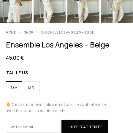
HOME
SHOP
ENSEMBLE LOS ANGELES – BEIGE
Ensemble Los Angeles – Beige
45.00
€
TAILLE US
S/M
M/L
Cet article n'est plus en stock.
Je souhaite être
avertie quand il sera disponible.
LISTE D'ATTENTE