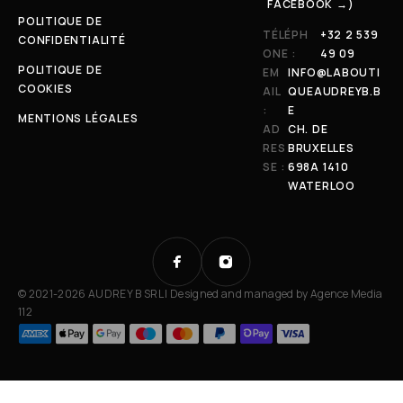
FACEBOOK →)
POLITIQUE DE
TÉLÉPH
+32 2 539
CONFIDENTIALITÉ
ONE :
49 09
POLITIQUE DE
EM
INFO@LABOUTI
COOKIES
AIL
QUEAUDREYB.B
:
E
MENTIONS LÉGALES
AD
CH. DE
RES
BRUXELLES
SE :
698A 1410
WATERLOO
© 2021-2026 AUDREY B SRL | Designed and managed by
Agence Media
112