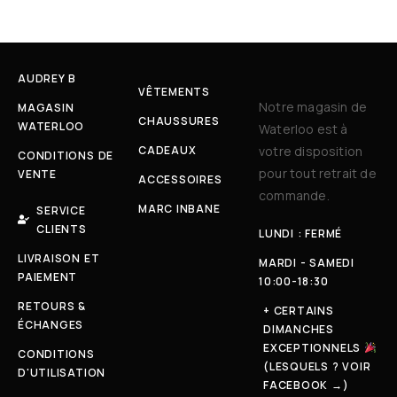
AUDREY B
VÊTEMENTS
Notre magasin de
MAGASIN
CHAUSSURES
WATERLOO
Waterloo est à
CADEAUX
votre disposition
CONDITIONS DE
pour tout retrait de
VENTE
ACCESSOIRES
commande.
MARC INBANE
SERVICE
CLIENTS
LUNDI : FERMÉ
LIVRAISON ET
MARDI - SAMEDI
PAIEMENT
10:00-18:30
RETOURS &
+ CERTAINS
ÉCHANGES
DIMANCHES
EXCEPTIONNELS
CONDITIONS
(LESQUELS ? VOIR
D'UTILISATION
FACEBOOK →)