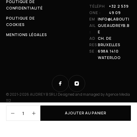
POLITIQUE DE
TÉLÉPH
+32 2 539
CONFIDENTIALITÉ
ONE :
49 09
POLITIQUE DE
EM
INFO@LABOUTI
COOKIES
AIL
QUEAUDREYB.B
:
E
MENTIONS LÉGALES
AD
CH. DE
RES
BRUXELLES
SE :
698A 1410
WATERLOO
© 2021-2026 AUDREY B SRL | Designed and managed by
Agence Media
112
AJOUTER AU PANIER