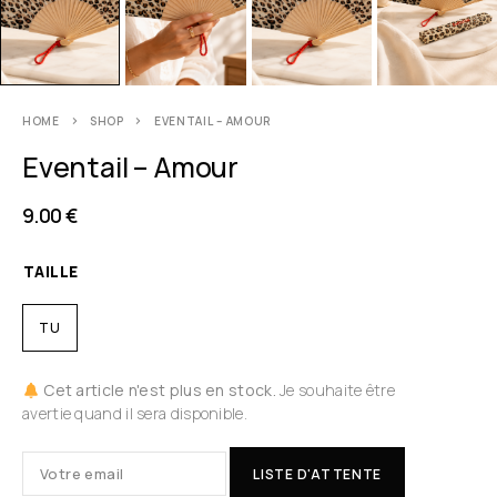
HOME
SHOP
EVENTAIL – AMOUR
Eventail – Amour
9.00
€
TAILLE
TU
Cet article n'est plus en stock.
Je souhaite être
avertie quand il sera disponible.
LISTE D'ATTENTE