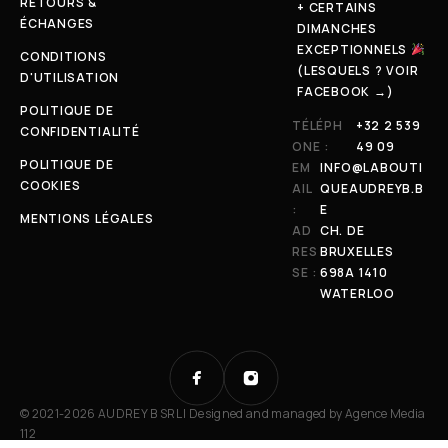
RETOURS &
+ CERTAINS
ÉCHANGES
DIMANCHES
EXCEPTIONNELS
CONDITIONS
(LESQUELS ? VOIR
D'UTILISATION
FACEBOOK →)
POLITIQUE DE
TÉLÉPH
+32 2 539
CONFIDENTIALITÉ
ONE :
49 09
POLITIQUE DE
EM
INFO@LABOUTI
COOKIES
AIL
QUEAUDREYB.B
:
E
MENTIONS LÉGALES
AD
CH. DE
RES
BRUXELLES
SE :
698A 1410
WATERLOO
© 2021-2026 AUDREY B SRL | Designed and managed by
Agence Media
112