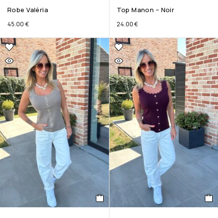
Robe Valéria
Top Manon – Noir
45.00
€
24.00
€