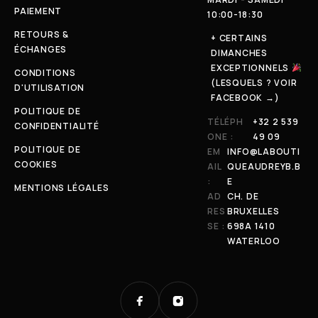
PAIEMENT
10:00-18:30
RETOURS &
+ CERTAINS
ÉCHANGES
DIMANCHES
EXCEPTIONNELS
CONDITIONS
(LESQUELS ? VOIR
D'UTILISATION
FACEBOOK →)
POLITIQUE DE
TÉLÉPH
+32 2 539
CONFIDENTIALITÉ
ONE :
49 09
POLITIQUE DE
EM
INFO@LABOUTI
COOKIES
AIL
QUEAUDREYB.B
:
E
MENTIONS LÉGALES
AD
CH. DE
RES
BRUXELLES
SE :
698A 1410
WATERLOO