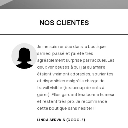
NOS CLIENTES
Une boutique familiale, à l’écoute et
remplie de joie de vivre
Les
vêtements sont de qualité, tendances
et originaux pour différentes
morphologies
et ça fait très
longtemps que j’y vais (depuis le début
ou quasiment) J’adore y faire un tour et
on ne sort jamais (ou presque) sans rien
SANDRINE DYON (GOOGLE)