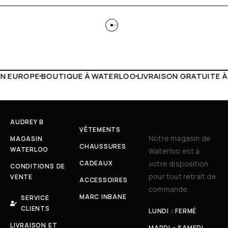
 WATERLOO
LIVRAISON GRATUITE À PARTIR DE 150€
LIVE F
AUDREY B
VÊTEMENTS
Notre magasin de
MAGASIN
CHAUSSURES
WATERLOO
Waterloo est à
CADEAUX
votre disposition
CONDITIONS DE
pour tout retrait de
VENTE
ACCESSOIRES
commande.
MARC INBANE
SERVICE
CLIENTS
LUNDI : FERMÉ
LIVRAISON ET
MARDI - SAMEDI