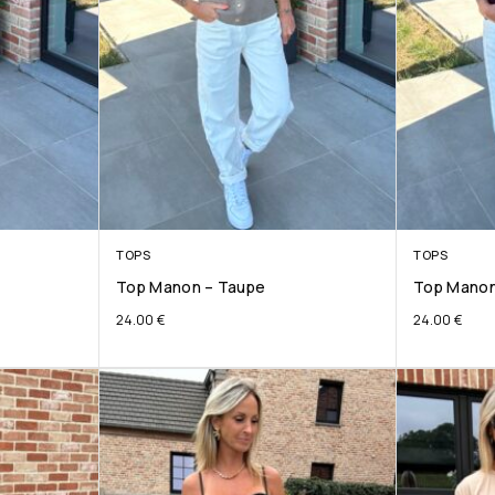
TOPS
TOPS
Top Manon – Taupe
Top Manon
24.00
€
24.00
€