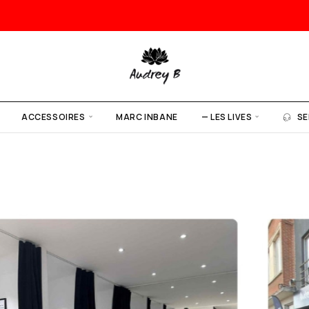
ACCESSOIRES
MARC INBANE
— LES LIVES
SE