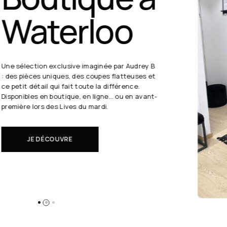
24 août
19h30
Chaque semaine, Audrey B. dévoile ses coups
de cœur en direct.
Il s'agit de nouveautés à réserver avant tout
le monde.
EN SAVOIR PLUS