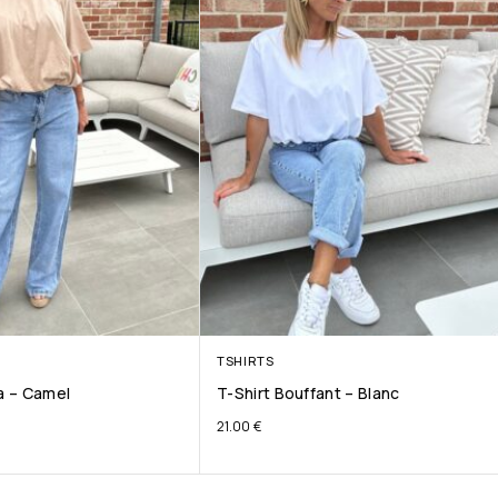
TSHIRTS
ta – Camel
T-Shirt Bouffant – Blanc
21.00
€