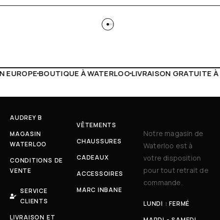
WATERLOO
LIVRAISON GRATUITE À PARTIR DE 150€
LIVE FA
AUDREY B
VÊTEMENTS
Notre magasin de
MAGASIN
CHAUSSURES
WATERLOO
Waterloo est à
CADEAUX
votre disposition
CONDITIONS DE
pour tout retrait de
VENTE
ACCESSOIRES
commande.
MARC INBANE
SERVICE
CLIENTS
LUNDI : FERMÉ
LIVRAISON ET
MARDI - SAMEDI