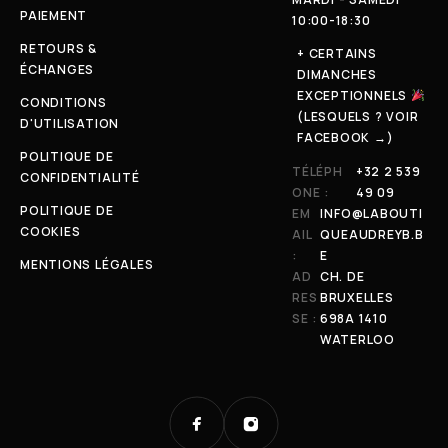
PAIEMENT
10:00-18:30
RETOURS &
+ CERTAINS
ÉCHANGES
DIMANCHES
EXCEPTIONNELS
CONDITIONS
(LESQUELS ? VOIR
D'UTILISATION
FACEBOOK →)
POLITIQUE DE
TÉLÉPH
+32 2 539
CONFIDENTIALITÉ
ONE :
49 09
POLITIQUE DE
EM
INFO@LABOUTI
COOKIES
AIL
QUEAUDREYB.B
:
E
MENTIONS LÉGALES
AD
CH. DE
RES
BRUXELLES
SE :
698A 1410
WATERLOO