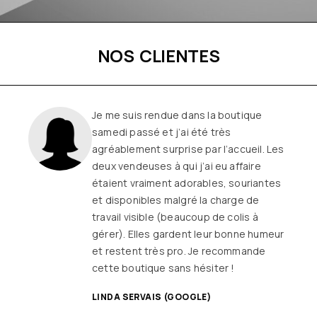
NOS CLIENTES
Une boutique familiale, à l’écoute et
remplie de joie de vivre
Les
vêtements sont de qualité, tendances
et originaux pour différentes
morphologies
et ça fait très
longtemps que j’y vais (depuis le début
ou quasiment) J’adore y faire un tour et
on ne sort jamais (ou presque) sans rien
SANDRINE DYON (GOOGLE)