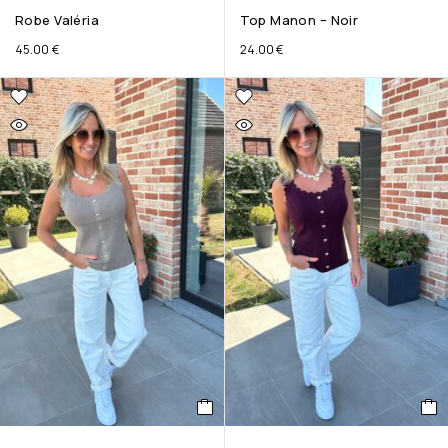
Robe Valéria
Top Manon – Noir
45.00
€
24.00
€