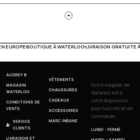
 WATERLOO
LIVRAISON GRATUITE À PARTIR DE 150€
LIVE F
AUDREY B
VÊTEMENTS
Notre magasin de
MAGASIN
CHAUSSURES
WATERLOO
Waterloo est à
CADEAUX
votre disposition
CONDITIONS DE
pour tout retrait de
VENTE
ACCESSOIRES
commande.
MARC INBANE
SERVICE
CLIENTS
LUNDI : FERMÉ
LIVRAISON ET
MARDI - SAMEDI