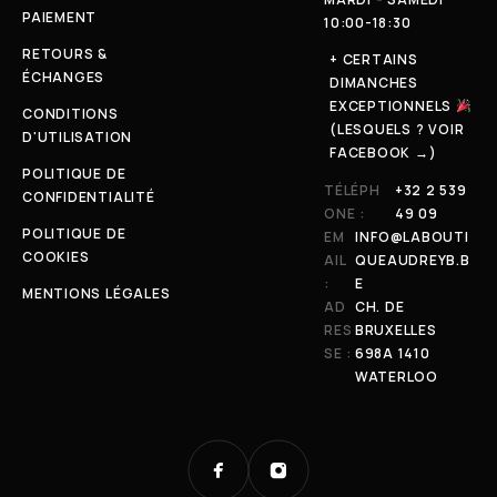
PAIEMENT
10:00-18:30
RETOURS &
+ CERTAINS
ÉCHANGES
DIMANCHES
EXCEPTIONNELS
CONDITIONS
(LESQUELS ? VOIR
D'UTILISATION
FACEBOOK →)
POLITIQUE DE
TÉLÉPH
+32 2 539
CONFIDENTIALITÉ
ONE :
49 09
POLITIQUE DE
EM
INFO@LABOUTI
COOKIES
AIL
QUEAUDREYB.B
:
E
MENTIONS LÉGALES
AD
CH. DE
RES
BRUXELLES
SE :
698A 1410
WATERLOO