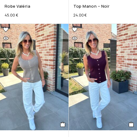
Robe Valéria
Top Manon – Noir
45.00
€
24.00
€