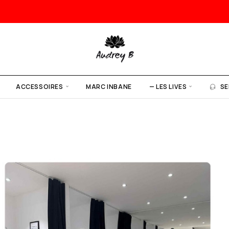
ACCESSOIRES
MARC INBANE
— LES LIVES
SE