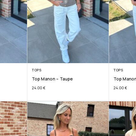
TOPS
TOPS
Top Manon – Taupe
Top Manon
24.00
€
24.00
€