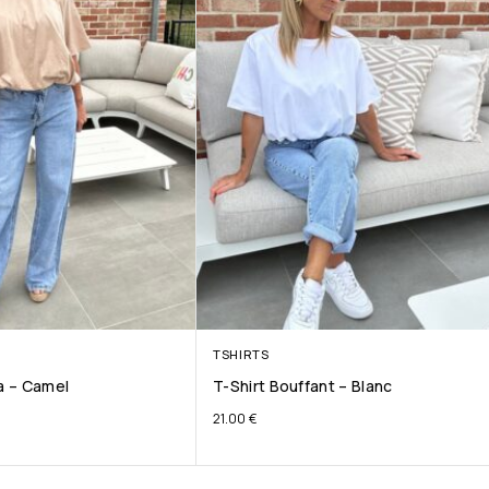
TSHIRTS
ta – Camel
T-Shirt Bouffant – Blanc
21.00
€