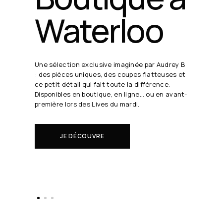
24 août
19h30
Chaque semaine, Audrey B. dévoile ses coups
de cœur en direct.
Il s'agit de nouveautés à réserver avant tout
le monde.
EN SAVOIR PLUS