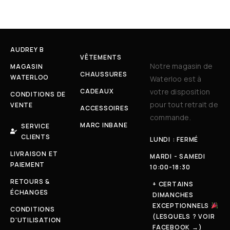
AUDREY B
VÊTEMENTS
Notre magasin de
MAGASIN
CHAUSSURES
WATERLOO
Waterloo est à
CADEAUX
votre disposition
CONDITIONS DE
pour tout retrait de
VENTE
ACCESSOIRES
commande.
MARC INBANE
SERVICE
CLIENTS
LUNDI : FERMÉ
LIVRAISON ET
MARDI - SAMEDI
PAIEMENT
10:00-18:30
RETOURS &
+ CERTAINS
ÉCHANGES
DIMANCHES
EXCEPTIONNELS
CONDITIONS
(LESQUELS ? VOIR
D'UTILISATION
FACEBOOK →)