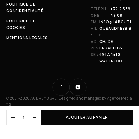
POLITIQUE DE
TÉLÉPH
+32 2 539
CONFIDENTIALITÉ
ONE :
49 09
POLITIQUE DE
EM
INFO@LABOUTI
COOKIES
AIL
QUEAUDREYB.B
:
E
MENTIONS LÉGALES
AD
CH. DE
RES
BRUXELLES
SE :
698A 1410
WATERLOO
© 2021-2026 AUDREY B SRL | Designed and managed by
Agence Media
112
AJOUTER AU PANIER