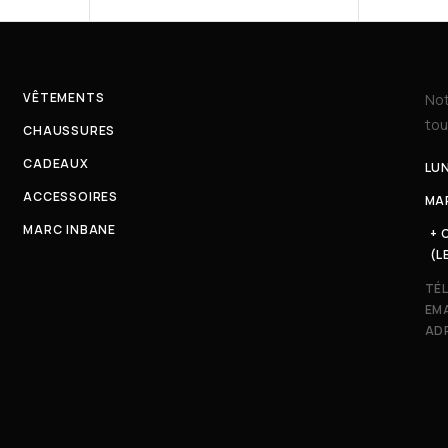
VÊTEMENTS
Not
tou
CHAUSSURES
CADEAUX
LUN
ACCESSOIRES
MAR
MARC INBANE
+ 
(L
TÉ
EMA
ADR