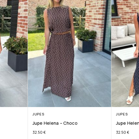
JUPES
JUPES
Jupe Helena – Choco
Jupe Helen
32.50
€
32.50
€