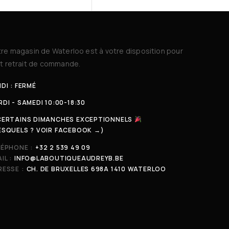
re magasin de Waterloo est à votre disposition pour
t retrait de commande.
DI : FERMÉ
DI - SAMEDI 10:00-18:30
CERTAINS DIMANCHES EXCEPTIONNELS
ESQUELS ? VOIR FACEBOOK →)
LÉPHONE :
+32 2 539 49 09
IL :
INFO@LABOUTIQUEAUDREYB.BE
ESSE :
CH. DE BRUXELLES 698A 1410 WATERLOO