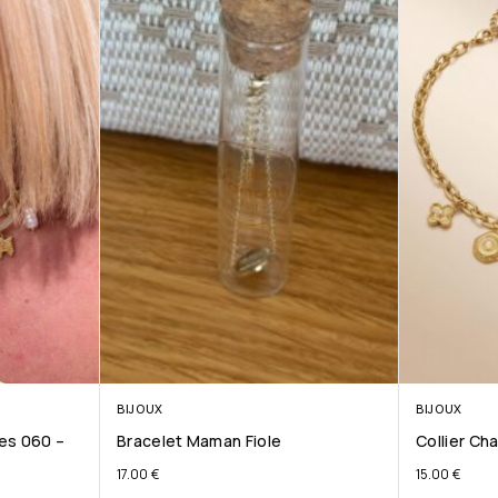
BIJOUX
BIJOUX
les 060 –
Bracelet Maman Fiole
Collier Ch
17.00
€
15.00
€