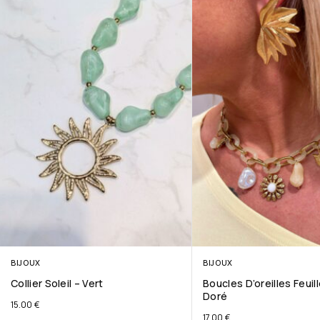
BIJOUX
BIJOUX
Collier Soleil – Vert
Boucles D’oreilles Feuil
Doré
15.00
€
17.00
€