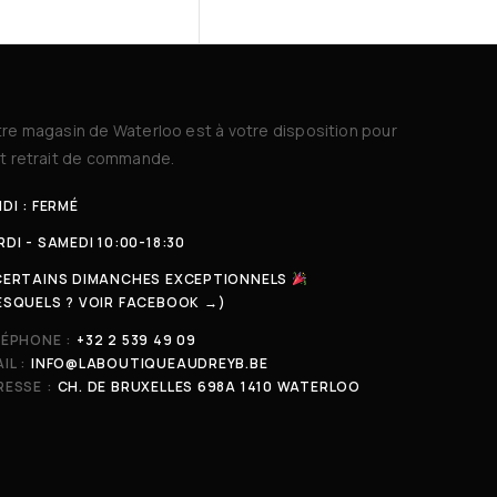
re magasin de Waterloo est à votre disposition pour
t retrait de commande.
DI : FERMÉ
DI - SAMEDI 10:00-18:30
CERTAINS DIMANCHES EXCEPTIONNELS
ESQUELS ? VOIR FACEBOOK →)
LÉPHONE :
+32 2 539 49 09
IL :
INFO@LABOUTIQUEAUDREYB.BE
ESSE :
CH. DE BRUXELLES 698A 1410 WATERLOO