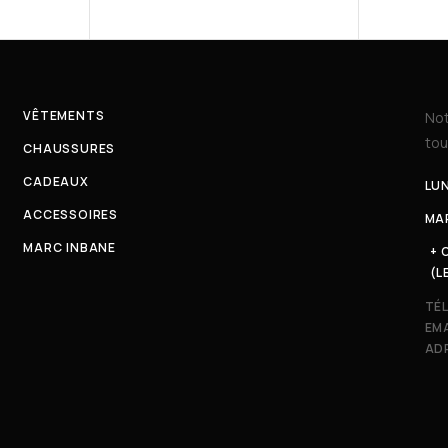
VÊTEMENTS
Not
tou
CHAUSSURES
CADEAUX
LUN
ACCESSOIRES
MAR
MARC INBANE
+ 
(L
TÉ
EMA
ADR