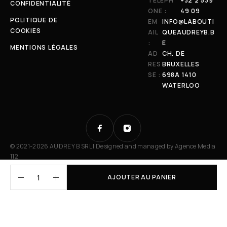
TÉLÉPH
+32 2 539
CONFIDENTIALITÉ
ONE :
49 09
POLITIQUE DE
EM
INFO@LABOUTI
COOKIES
AIL
QUEAUDREYB.B
:
E
MENTIONS LÉGALES
AD
CH. DE
RES
BRUXELLES
SE :
698A 1410
WATERLOO
© 2021-2026 AUDREY B SRL | Designed and managed by
Agence Media
112
AJOUTER AU PANIER