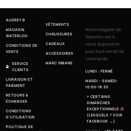
AUDREY B
VÊTEMENTS
Notre magasin de
MAGASIN
CHAUSSURES
WATERLOO
Waterloo est à
CADEAUX
votre disposition
CONDITIONS DE
pour tout retrait de
VENTE
ACCESSOIRES
commande.
MARC INBANE
SERVICE
CLIENTS
LUNDI : FERMÉ
LIVRAISON ET
MARDI - SAMEDI
PAIEMENT
10:00-18:30
RETOURS &
+ CERTAINS
ÉCHANGES
DIMANCHES
EXCEPTIONNELS
CONDITIONS
(LESQUELS ? VOIR
D'UTILISATION
FACEBOOK →)
POLITIQUE DE