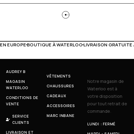
À WATERLOO
LIVRAISON GRATUITE À PARTIR DE 150€
LIVE 
AUDREY B
VÊTEMENTS
Notre magasin de
MAGASIN
CHAUSSURES
WATERLOO
Waterloo est à
CADEAUX
votre disposition
CONDITIONS DE
pour tout retrait de
VENTE
ACCESSOIRES
commande.
MARC INBANE
SERVICE
CLIENTS
LUNDI : FERMÉ
LIVRAISON ET
MARDI - SAMEDI