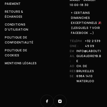
PAIEMENT
10:00-18:30
RETOURS &
+ CERTAINS
ÉCHANGES
DIMANCHES
EXCEPTIONNELS
CONDITIONS
(LESQUELS ? VOIR
D'UTILISATION
FACEBOOK →)
POLITIQUE DE
TÉLÉPH
+32 2 539
CONFIDENTIALITÉ
ONE :
49 09
POLITIQUE DE
EM
INFO@LABOUTI
COOKIES
AIL
QUEAUDREYB.B
:
E
MENTIONS LÉGALES
AD
CH. DE
RES
BRUXELLES
SE :
698A 1410
WATERLOO