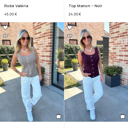
Robe Valéria
Top Manon – Noir
45.00
€
24.00
€