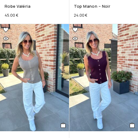
Robe Valéria
Top Manon – Noir
45.00
€
24.00
€