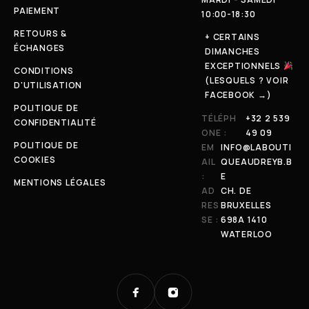
PAIEMENT
10:00-18:30
RETOURS &
+ CERTAINS
ÉCHANGES
DIMANCHES
EXCEPTIONNELS
CONDITIONS
(LESQUELS ? VOIR
D'UTILISATION
FACEBOOK →)
POLITIQUE DE
TÉLÉPH
+32 2 539
CONFIDENTIALITÉ
ONE :
49 09
POLITIQUE DE
EM
INFO@LABOUTI
COOKIES
AIL
QUEAUDREYB.B
:
E
MENTIONS LÉGALES
AD
CH. DE
RES
BRUXELLES
SE :
698A 1410
WATERLOO