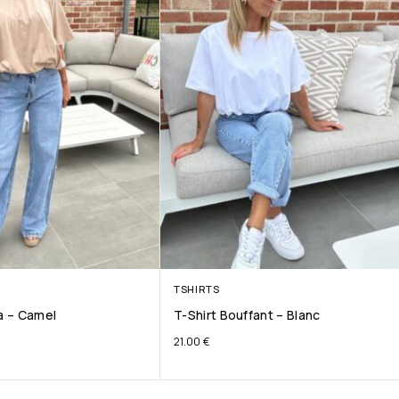
TSHIRTS
ta – Camel
T-Shirt Bouffant – Blanc
21.00
€