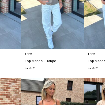
TOPS
TOPS
Top Manon – Taupe
Top Manon
24.00
€
24.00
€