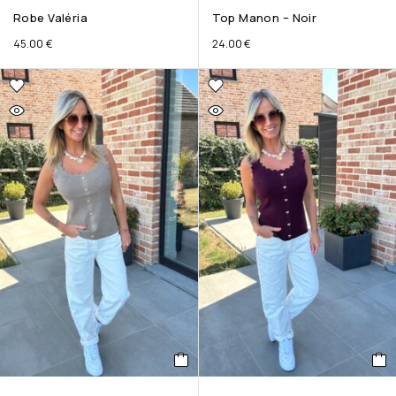
Robe Valéria
Top Manon – Noir
45.00
€
24.00
€