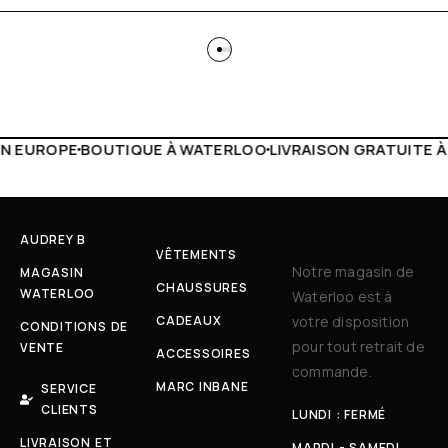
 WATERLOO
LIVRAISON GRATUITE À PARTIR DE 150€
LIVE F
AUDREY B
VÊTEMENTS
Notre magasin de
MAGASIN
CHAUSSURES
WATERLOO
Waterloo est à
CADEAUX
votre disposition
CONDITIONS DE
pour tout retrait de
VENTE
ACCESSOIRES
commande.
MARC INBANE
SERVICE
CLIENTS
LUNDI : FERMÉ
LIVRAISON ET
MARDI - SAMEDI