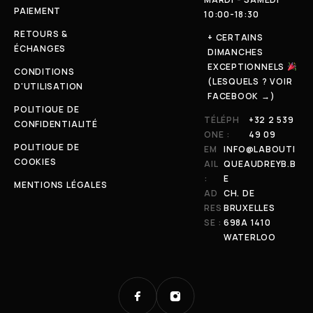
PAIEMENT
10:00-18:30
RETOURS &
+ CERTAINS
ÉCHANGES
DIMANCHES
EXCEPTIONNELS
CONDITIONS
(LESQUELS ? VOIR
D'UTILISATION
FACEBOOK →)
POLITIQUE DE
TÉLÉPH
+32 2 539
CONFIDENTIALITÉ
ONE :
49 09
POLITIQUE DE
EM
INFO@LABOUTI
COOKIES
AIL
QUEAUDREYB.B
:
E
MENTIONS LÉGALES
AD
CH. DE
RES
BRUXELLES
SE :
698A 1410
WATERLOO