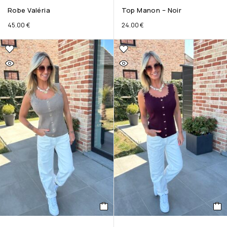
Robe Valéria
Top Manon – Noir
45.00
€
24.00
€