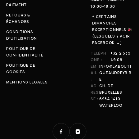
PAIEMENT
10:00-18:30
RETOURS &
+ CERTAINS
ÉCHANGES
DIMANCHES
EXCEPTIONNELS
CONDITIONS
(LESQUELS ? VOIR
D'UTILISATION
FACEBOOK →)
POLITIQUE DE
TÉLÉPH
+32 2 539
CONFIDENTIALITÉ
ONE :
49 09
POLITIQUE DE
EM
INFO@LABOUTI
COOKIES
AIL
QUEAUDREYB.B
:
E
MENTIONS LÉGALES
AD
CH. DE
RES
BRUXELLES
SE :
698A 1410
WATERLOO