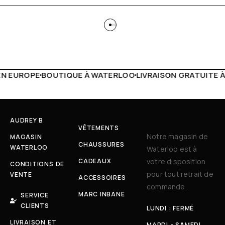
 WATERLOO
LIVRAISON GRATUITE À PARTIR DE 150€
LIVE F
AUDREY B
VÊTEMENTS
Notre magasin de
MAGASIN
CHAUSSURES
WATERLOO
Waterloo est à
CADEAUX
votre disposition
CONDITIONS DE
pour tout retrait de
VENTE
ACCESSOIRES
commande.
MARC INBANE
SERVICE
CLIENTS
LUNDI : FERMÉ
LIVRAISON ET
MARDI - SAMEDI