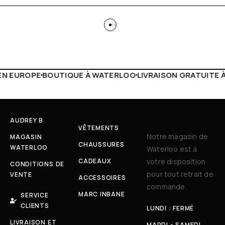
À WATERLOO
LIVRAISON GRATUITE À PARTIR DE 150€
LIVE 
AUDREY B
VÊTEMENTS
Notre magasin de
MAGASIN
CHAUSSURES
WATERLOO
Waterloo est à
CADEAUX
votre disposition
CONDITIONS DE
pour tout retrait de
VENTE
ACCESSOIRES
commande.
MARC INBANE
SERVICE
CLIENTS
LUNDI : FERMÉ
LIVRAISON ET
MARDI - SAMEDI