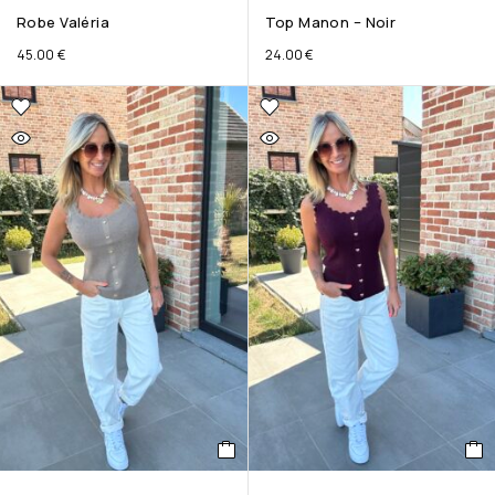
Robe Valéria
Top Manon – Noir
45.00
€
24.00
€