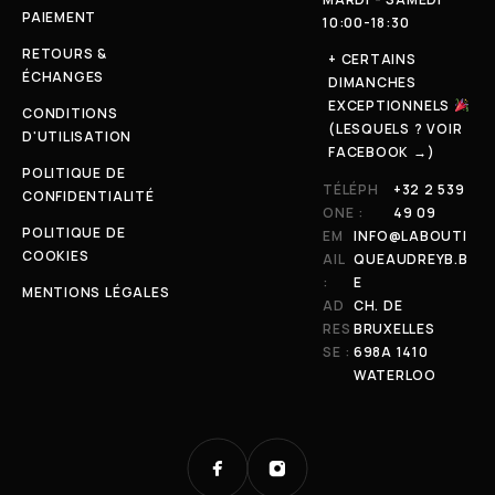
PAIEMENT
10:00-18:30
RETOURS &
+ CERTAINS
ÉCHANGES
DIMANCHES
EXCEPTIONNELS
CONDITIONS
(LESQUELS ? VOIR
D'UTILISATION
FACEBOOK →)
POLITIQUE DE
TÉLÉPH
+32 2 539
CONFIDENTIALITÉ
ONE :
49 09
POLITIQUE DE
EM
INFO@LABOUTI
COOKIES
AIL
QUEAUDREYB.B
:
E
MENTIONS LÉGALES
AD
CH. DE
RES
BRUXELLES
SE :
698A 1410
WATERLOO