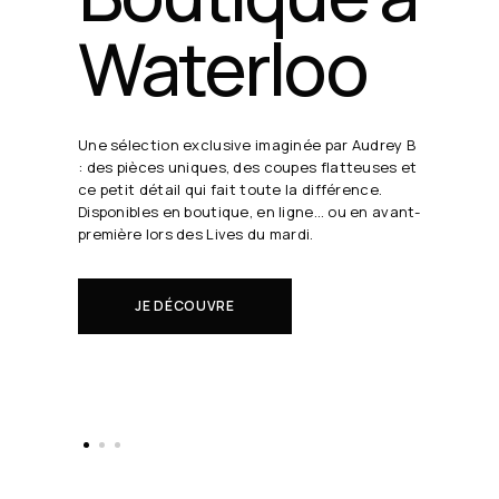
24 août
19h30
Chaque semaine, Audrey B. dévoile ses coups
de cœur en direct.
Il s'agit de nouveautés à réserver avant tout
le monde.
EN SAVOIR PLUS