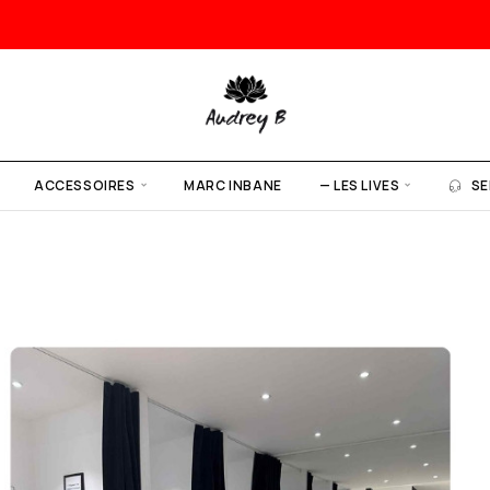
ACCESSOIRES
MARC INBANE
— LES LIVES
SE