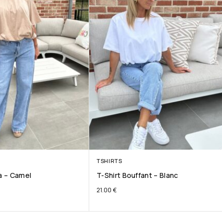
TSHIRTS
ta – Camel
T-Shirt Bouffant – Blanc
21.00
€