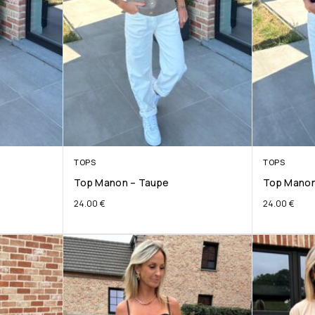
TOPS
TOPS
Top Manon – Taupe
Top Manon
24.00
€
24.00
€