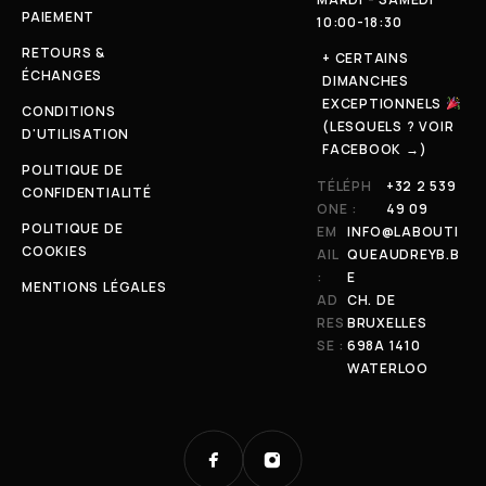
PAIEMENT
10:00-18:30
RETOURS &
+ CERTAINS
ÉCHANGES
DIMANCHES
EXCEPTIONNELS
CONDITIONS
(LESQUELS ? VOIR
D'UTILISATION
FACEBOOK →)
POLITIQUE DE
TÉLÉPH
+32 2 539
CONFIDENTIALITÉ
ONE :
49 09
POLITIQUE DE
EM
INFO@LABOUTI
COOKIES
AIL
QUEAUDREYB.B
:
E
MENTIONS LÉGALES
AD
CH. DE
RES
BRUXELLES
SE :
698A 1410
WATERLOO