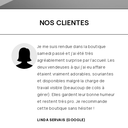
NOS CLIENTES
Une boutique familiale, à l’écoute et
remplie de joie de vivre
Les
vêtements sont de qualité, tendances
et originaux pour différentes
morphologies
et ça fait très
longtemps que j’y vais (depuis le début
ou quasiment) J’adore y faire un tour et
on ne sort jamais (ou presque) sans rien
SANDRINE DYON (GOOGLE)