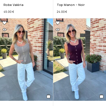
Robe Valéria
Top Manon – Noir
45.00
€
24.00
€