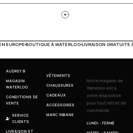
À WATERLOO
LIVRAISON GRATUITE À PARTIR DE 150€
LIVE 
AUDREY B
VÊTEMENTS
Notre magasin de
MAGASIN
CHAUSSURES
WATERLOO
Waterloo est à
CADEAUX
votre disposition
CONDITIONS DE
pour tout retrait de
VENTE
ACCESSOIRES
commande.
MARC INBANE
SERVICE
CLIENTS
LUNDI : FERMÉ
LIVRAISON ET
MARDI - SAMEDI