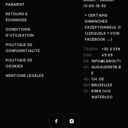
PAIEMENT
10:00-18:30
RETOURS &
+ CERTAINS
ÉCHANGES
DIMANCHES
EXCEPTIONNELS
CONDITIONS
(LESQUELS ? VOIR
D'UTILISATION
FACEBOOK →)
POLITIQUE DE
TÉLÉPH
+32 2 539
CONFIDENTIALITÉ
ONE :
49 09
POLITIQUE DE
EM
INFO@LABOUTI
COOKIES
AIL
QUEAUDREYB.B
:
E
MENTIONS LÉGALES
AD
CH. DE
RES
BRUXELLES
SE :
698A 1410
WATERLOO