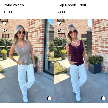
Robe Valéria
Top Manon – Noir
45.00
€
24.00
€