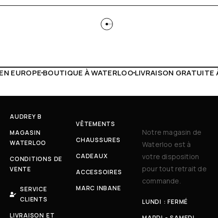
 WATERLOO
LIVRAISON GRATUITE À PARTIR DE 150€
LIVE F
AUDREY B
VÊTEMENTS
Notre magasin de
MAGASIN
CHAUSSURES
WATERLOO
Waterloo est à
CADEAUX
votre disposition
CONDITIONS DE
pour tout retrait de
VENTE
ACCESSOIRES
commande.
MARC INBANE
SERVICE
CLIENTS
LUNDI : FERMÉ
LIVRAISON ET
MARDI - SAMEDI