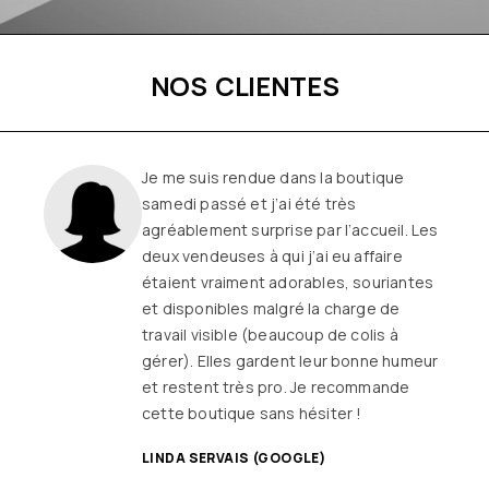
NOS CLIENTES
Une boutique familiale, à l’écoute et
remplie de joie de vivre
Les
vêtements sont de qualité, tendances
et originaux pour différentes
morphologies
et ça fait très
longtemps que j’y vais (depuis le début
ou quasiment) J’adore y faire un tour et
on ne sort jamais (ou presque) sans rien
SANDRINE DYON (GOOGLE)