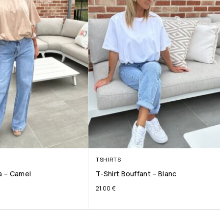
TSHIRTS
ta – Camel
T-Shirt Bouffant – Blanc
21.00
€