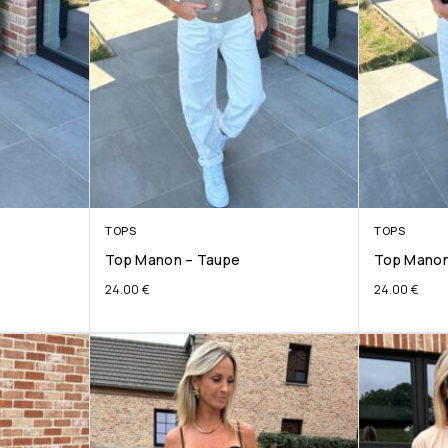
TOPS
TOPS
Top Manon – Taupe
Top Manon
24.00
€
24.00
€