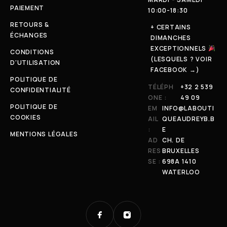
PAIEMENT
10:00-18:30
RETOURS &
+ CERTAINS
ÉCHANGES
DIMANCHES
EXCEPTIONNELS
CONDITIONS
(LESQUELS ? VOIR
D'UTILISATION
FACEBOOK →)
POLITIQUE DE
TÉLÉPH
+32 2 539
CONFIDENTIALITÉ
ONE :
49 09
POLITIQUE DE
EM
INFO@LABOUTI
COOKIES
AIL
QUEAUDREYB.B
:
E
MENTIONS LÉGALES
AD
CH. DE
RES
BRUXELLES
SE :
698A 1410
WATERLOO