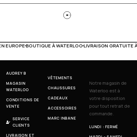
WATERLOO
LIVRAISON GRATUITE À PARTIR DE 150€
LIVE FA
AUDREY B
VÊTEMENTS
Notre magasin de
MAGASIN
CHAUSSURES
WATERLOO
Waterloo est à
CADEAUX
votre disposition
CONDITIONS DE
pour tout retrait de
VENTE
ACCESSOIRES
commande.
MARC INBANE
SERVICE
CLIENTS
LUNDI : FERMÉ
LIVRAISON ET
MARDI - SAMEDI