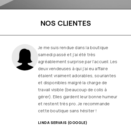
NOS CLIENTES
Une boutique familiale, à l’écoute et
remplie de joie de vivre
Les
vêtements sont de qualité, tendances
et originaux pour différentes
morphologies
et ça fait très
longtemps que j’y vais (depuis le début
ou quasiment) J’adore y faire un tour et
on ne sort jamais (ou presque) sans rien
SANDRINE DYON (GOOGLE)