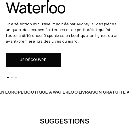
Waterloo
Une sélection exclusive imaginée par Audrey B : des pièces
uniques, des coupes flatteuses et ce petit détail qui fait
toute la différence. Disponibles en boutique, en ligne… ou en
avant-première lors des Lives du mardi.
JE DÉCOUVRE
WATERLOO
LIVRAISON GRATUITE À PARTIR DE 150€
LIVE FA
SUGGESTIONS