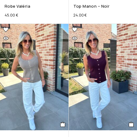
Robe Valéria
Top Manon – Noir
45.00
€
24.00
€