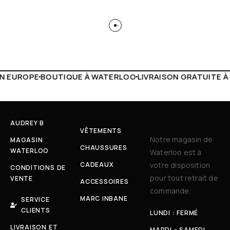
WATERLOO
LIVRAISON GRATUITE À PARTIR DE 150€
LIVE FA
AUDREY B
VÊTEMENTS
Notre magasin de
MAGASIN
CHAUSSURES
WATERLOO
Waterloo est à
CADEAUX
votre disposition
CONDITIONS DE
pour tout retrait de
VENTE
ACCESSOIRES
commande.
MARC INBANE
SERVICE
CLIENTS
LUNDI : FERMÉ
LIVRAISON ET
MARDI - SAMEDI