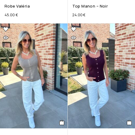
Robe Valéria
Top Manon – Noir
45.00
€
24.00
€