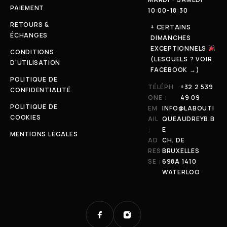
PAIEMENT
10:00-18:30
RETOURS &
+ CERTAINS
ÉCHANGES
DIMANCHES
EXCEPTIONNELS
CONDITIONS
(LESQUELS ? VOIR
D'UTILISATION
FACEBOOK →)
POLITIQUE DE
TÉLÉPH
+32 2 539
CONFIDENTIALITÉ
ONE :
49 09
POLITIQUE DE
EM
INFO@LABOUTI
COOKIES
AIL
QUEAUDREYB.B
:
E
MENTIONS LÉGALES
AD
CH. DE
RES
BRUXELLES
SE :
698A 1410
WATERLOO