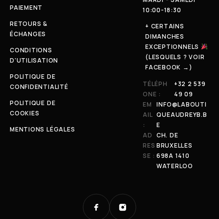
PAIEMENT
10:00-18:30
RETOURS &
+ CERTAINS
ÉCHANGES
DIMANCHES
EXCEPTIONNELS
CONDITIONS
(LESQUELS ? VOIR
D'UTILISATION
FACEBOOK →)
POLITIQUE DE
TÉLÉPH
+32 2 539
CONFIDENTIALITÉ
ONE :
49 09
POLITIQUE DE
EM
INFO@LABOUTI
COOKIES
AIL
QUEAUDREYB.B
:
E
MENTIONS LÉGALES
AD
CH. DE
RES
BRUXELLES
SE :
698A 1410
WATERLOO