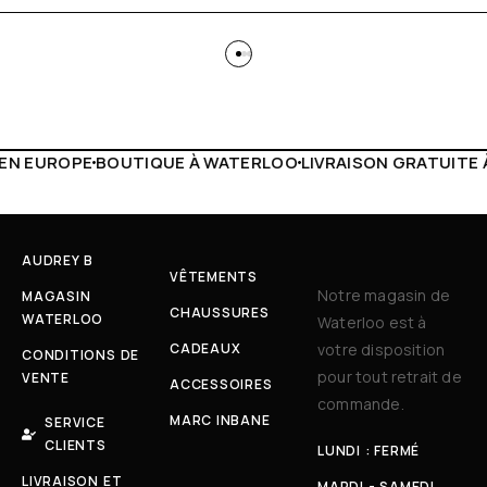
ATERLOO
LIVRAISON GRATUITE À PARTIR DE 150€
LIVE FAC
AUDREY B
VÊTEMENTS
Notre magasin de
MAGASIN
CHAUSSURES
WATERLOO
Waterloo est à
CADEAUX
votre disposition
CONDITIONS DE
pour tout retrait de
VENTE
ACCESSOIRES
commande.
MARC INBANE
SERVICE
CLIENTS
LUNDI : FERMÉ
LIVRAISON ET
MARDI - SAMEDI