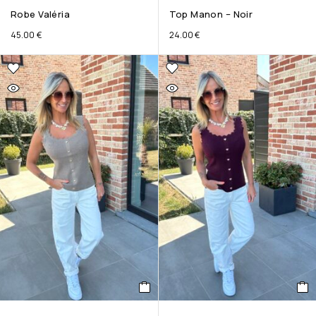
Robe Valéria
Top Manon – Noir
45.00
€
24.00
€