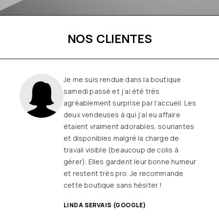
NOS CLIENTES
Une boutique familiale, à l’écoute et
remplie de joie de vivre
Les
vêtements sont de qualité, tendances
et originaux pour différentes
morphologies
et ça fait très
longtemps que j’y vais (depuis le début
ou quasiment) J’adore y faire un tour et
on ne sort jamais (ou presque) sans rien
SANDRINE DYON (GOOGLE)