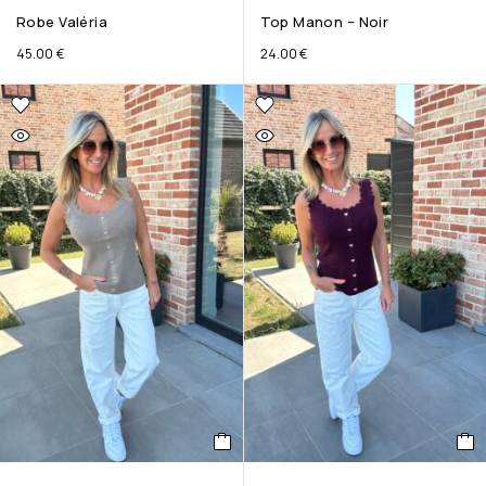
Robe Valéria
Top Manon – Noir
45.00
€
24.00
€