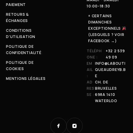
PAIEMENT
10:00-18:30
RETOURS &
+ CERTAINS
ÉCHANGES
DIMANCHES
EXCEPTIONNELS
CONDITIONS
(LESQUELS ? VOIR
D'UTILISATION
FACEBOOK →)
POLITIQUE DE
TÉLÉPH
+32 2 539
CONFIDENTIALITÉ
ONE :
49 09
POLITIQUE DE
EM
INFO@LABOUTI
COOKIES
AIL
QUEAUDREYB.B
:
E
MENTIONS LÉGALES
AD
CH. DE
RES
BRUXELLES
SE :
698A 1410
WATERLOO