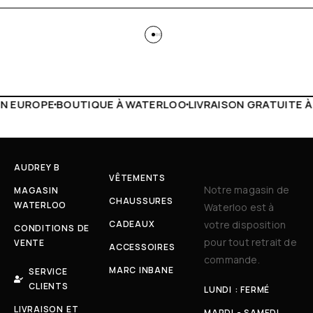
 WATERLOO
LIVRAISON GRATUITE À PARTIR DE 150€
LIVE F
AUDREY B
VÊTEMENTS
Notre magasin de
MAGASIN
CHAUSSURES
WATERLOO
Waterloo est à
CADEAUX
votre disposition
CONDITIONS DE
pour tout retrait de
VENTE
ACCESSOIRES
commande.
MARC INBANE
SERVICE
CLIENTS
LUNDI : FERMÉ
LIVRAISON ET
MARDI - SAMEDI