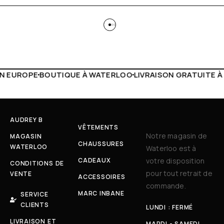
 WATERLOO
LIVRAISON GRATUITE À PARTIR DE 150€
LIVE F
AUDREY B
VÊTEMENTS
Notre magasin de
MAGASIN
CHAUSSURES
WATERLOO
Waterloo est à
CADEAUX
votre disposition
CONDITIONS DE
pour tout retrait de
VENTE
ACCESSOIRES
commande.
MARC INBANE
SERVICE
CLIENTS
LUNDI : FERMÉ
LIVRAISON ET
MARDI - SAMEDI