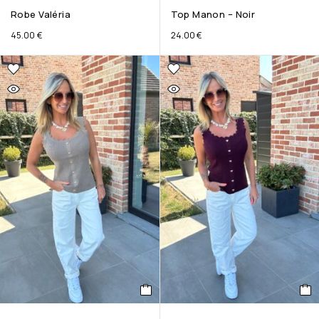
Robe Valéria
Top Manon – Noir
45.00
€
24.00
€