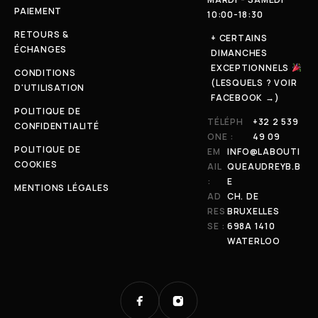
PAIEMENT
10:00-18:30
RETOURS &
+ CERTAINS
ÉCHANGES
DIMANCHES
EXCEPTIONNELS
CONDITIONS
(LESQUELS ? VOIR
D'UTILISATION
FACEBOOK →)
POLITIQUE DE
TÉLÉPH
+32 2 539
CONFIDENTIALITÉ
ONE :
49 09
POLITIQUE DE
EM
INFO@LABOUTI
COOKIES
AIL
QUEAUDREYB.B
:
E
MENTIONS LÉGALES
AD
CH. DE
RES
BRUXELLES
SE :
698A 1410
WATERLOO