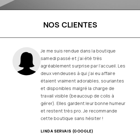
NOS CLIENTES
Une boutique familiale, à l’écoute et
remplie de joie de vivre
Les
vêtements sont de qualité, tendances
et originaux pour différentes
morphologies
et ça fait très
longtemps que j’y vais (depuis le début
ou quasiment) J’adore y faire un tour et
on ne sort jamais (ou presque) sans rien
SANDRINE DYON (GOOGLE)