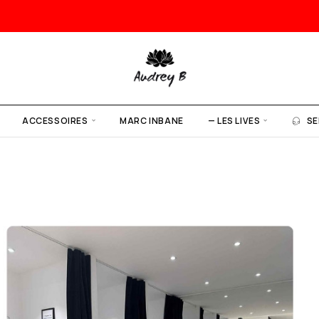
ACCESSOIRES
MARC INBANE
— LES LIVES
SE