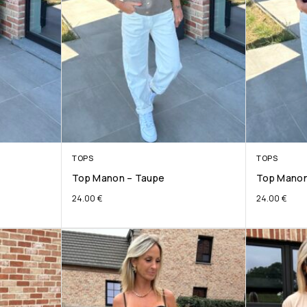
TOPS
TOPS
Top Manon – Taupe
Top Manon
24.00
€
24.00
€