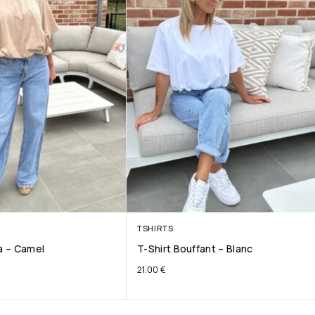
TSHIRTS
ta – Camel
T-Shirt Bouffant – Blanc
21.00
€