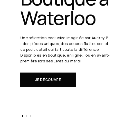
24 août
19h30
Chaque semaine, Audrey B. dévoile ses coups
de cœur en direct.
Il s'agit de nouveautés à réserver avant tout
le monde.
EN SAVOIR PLUS