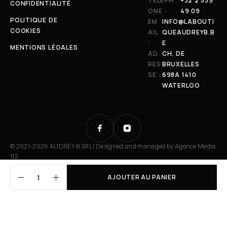
TÉLÉPH
+32 2 539
CONFIDENTIALITÉ
ONE :
49 09
POLITIQUE DE
EM
INFO@LABOUTI
COOKIES
AIL
QUEAUDREYB.B
:
E
MENTIONS LÉGALES
AD
CH. DE
RES
BRUXELLES
SE :
698A 1410
WATERLOO
© 2021-2026 AUDREY B SRL | Designed and managed by
Agence Media
112
AJOUTER AU PANIER