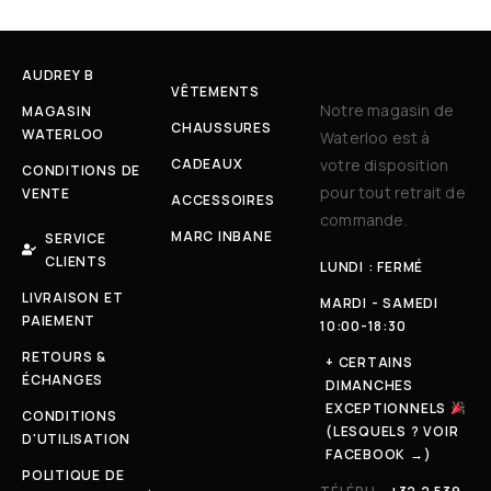
AUDREY B
VÊTEMENTS
Notre magasin de
MAGASIN
CHAUSSURES
WATERLOO
Waterloo est à
CADEAUX
votre disposition
CONDITIONS DE
pour tout retrait de
VENTE
ACCESSOIRES
commande.
MARC INBANE
SERVICE
CLIENTS
LUNDI : FERMÉ
LIVRAISON ET
MARDI - SAMEDI
PAIEMENT
10:00-18:30
RETOURS &
+ CERTAINS
ÉCHANGES
DIMANCHES
EXCEPTIONNELS
CONDITIONS
(LESQUELS ? VOIR
D'UTILISATION
FACEBOOK →)
POLITIQUE DE