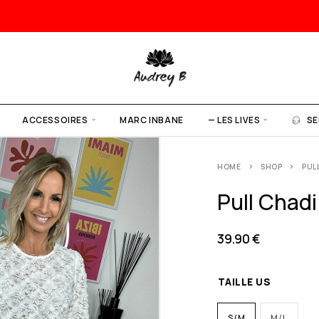
ACCESSOIRES
MARC INBANE
— LES LIVES
SE
HOME
SHOP
PUL
Pull Chadi
39.90
€
TAILLE US
S/M
M/L