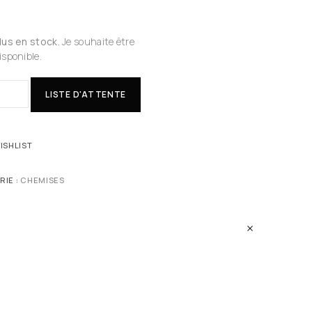
plus en stock.
Je souhaite être
isponible.
LISTE D'ATTENTE
ISHLIST
RIE :
CHEMISES