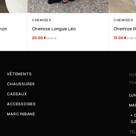
CHEMISES
CHEMISES
mon
Chemise Longue Léo
Chemise Ra
20.00
€
15.00
€
49.00
€
37.00
VÊTEMENTS
Not
tou
CHAUSSURES
CADEAUX
LUN
ACCESSOIRES
MAR
MARC INBANE
+ 
(L
TÉ