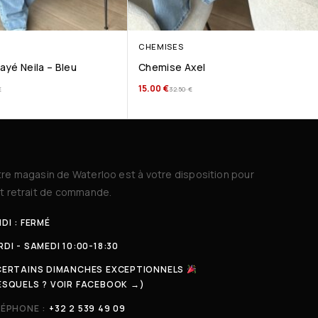
CHEMISES
yé Neila – Bleu
Chemise Axel
15.00
€
€
32.50
€
re magasin de Waterloo est à votre disposition pour
t retrait de commande.
DI : FERMÉ
DI - SAMEDI 10:00-18:30
CERTAINS DIMANCHES EXCEPTIONNELS
ESQUELS ? VOIR FACEBOOK →)
LÉPHONE :
+32 2 539 49 09