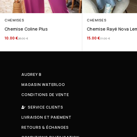
CHEMISES
CHEMISES
Chemise Coline Plus
Chemise Rayé Nova Le
10.00
€
15.00
€
26.00
€
31.00
€
AUDREY B
MAGASIN WATERLOO
CONDITIONS DE VENTE
SERVICE CLIENTS
LIVRAISON ET PAIEMENT
RETOURS & ÉCHANGES