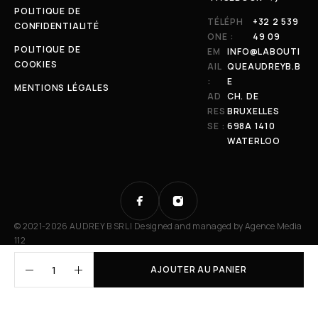
POLITIQUE DE
TÉLÉPH
+32 2 539
CONFIDENTIALITÉ
ONE :
49 09
POLITIQUE DE
EM
INFO@LABOUTI
COOKIES
AIL
QUEAUDREYB.B
:
E
MENTIONS LÉGALES
AD
CH. DE
RES
BRUXELLES
SE :
698A 1410
WATERLOO
© 2021-2026 AUDREY B SRL | Designed and managed by
Agence Media
112
AJOUTER AU PANIER