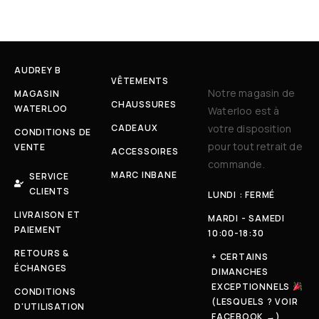
AUDREY B
VÊTEMENTS
Notre magasin de
MAGASIN
CHAUSSURES
WATERLOO
Waterloo est à
CADEAUX
votre disposition
CONDITIONS DE
pour tout retrait de
VENTE
ACCESSOIRES
commande.
MARC INBANE
SERVICE
CLIENTS
LUNDI : FERMÉ
LIVRAISON ET
MARDI - SAMEDI
PAIEMENT
10:00-18:30
RETOURS &
+ CERTAINS
ÉCHANGES
DIMANCHES
EXCEPTIONNELS
CONDITIONS
(LESQUELS ? VOIR
D'UTILISATION
FACEBOOK →)