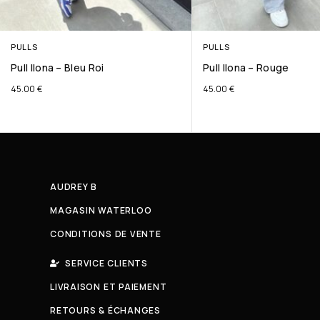
PULLS
PULLS
Pull Ilona – Bleu Roi
Pull Ilona – Rouge
45.00
€
45.00
€
AUDREY B
MAGASIN WATERLOO
CONDITIONS DE VENTE
SERVICE CLIENTS
LIVRAISON ET PAIEMENT
RETOURS & ÉCHANGES