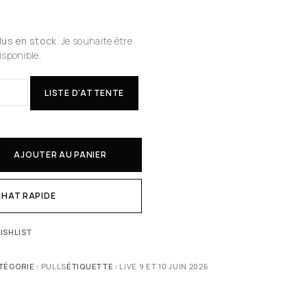
plus en stock.
Je souhaite être
isponible.
LISTE D'ATTENTE
AJOUTER AU PANIER
HAT RAPIDE
ISHLIST
TÉGORIE :
PULLS
ÉTIQUETTE :
LIVE 9 ET 10 JUIN 2026