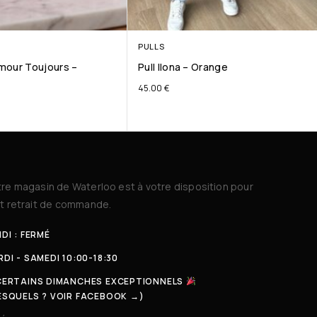
PULLS
mour Toujours –
Pull Ilona – Orange
45.00
€
re magasin de Waterloo est à votre disposition pour
t retrait de commande.
DI : FERMÉ
DI - SAMEDI 10:00-18:30
CERTAINS DIMANCHES EXCEPTIONNELS
ESQUELS ? VOIR FACEBOOK →)