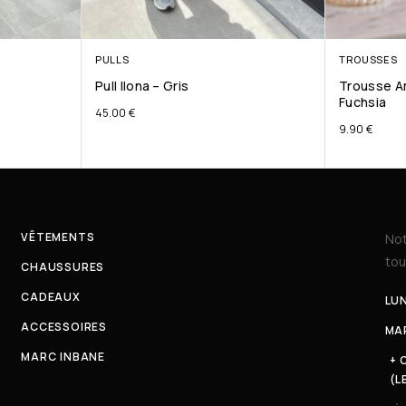
PULLS
TROUSSES
Pull Ilona – Gris
Trousse A
Fuchsia
45.00
€
9.90
€
VÊTEMENTS
Not
tou
CHAUSSURES
CADEAUX
LUN
ACCESSOIRES
MAR
MARC INBANE
+ 
(L