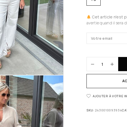
Cet article n'est 
avertie quand il sera d
AC
AJOUTER À VOTRE W
SKU:
2430010093934
CA