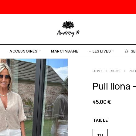
ACCESSOIRES
MARC INBANE
— LES LIVES
SE
HOME
SHOP
PULL
Pull Ilona 
45.00
€
TAILLE
TU