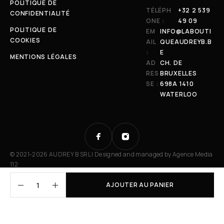
POLITIQUE DE
TÉLÉPH
+32 2 539
CONFIDENTIALITÉ
ONE :
49 09
POLITIQUE DE
EM
INFO@LABOUTI
COOKIES
AIL
QUEAUDREYB.B
:
E
MENTIONS LÉGALES
AD
CH. DE
RES
BRUXELLES
SE :
698A 1410
WATERLOO
© 2021-2026 AUDREY B SRL | Designed and managed by
Agence Media
112
AJOUTER AU PANIER