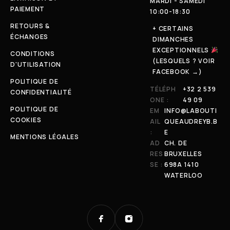
MARDI - SAMEDI
PAIEMENT
10:00-18:30
RETOURS &
+ CERTAINS
ÉCHANGES
DIMANCHES
EXCEPTIONNELS
CONDITIONS
(LESQUELS ? VOIR
D'UTILISATION
FACEBOOK →)
POLITIQUE DE
TÉLÉPH
+32 2 539
CONFIDENTIALITÉ
ONE :
49 09
POLITIQUE DE
EM
INFO@LABOUTI
COOKIES
AIL
QUEAUDREYB.B
:
E
MENTIONS LÉGALES
AD
CH. DE
RES
BRUXELLES
SE :
698A 1410
WATERLOO