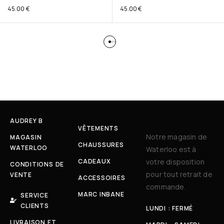
45.00
€
45.00
€
AUDREY B
VÊTEMENTS
Notre magasin de
MAGASIN
CHAUSSURES
WATERLOO
Waterloo est à
CADEAUX
votre disposition
CONDITIONS DE
pour tout retrait de
VENTE
ACCESSOIRES
commande.
MARC INBANE
SERVICE
CLIENTS
LUNDI : FERMÉ
LIVRAISON ET