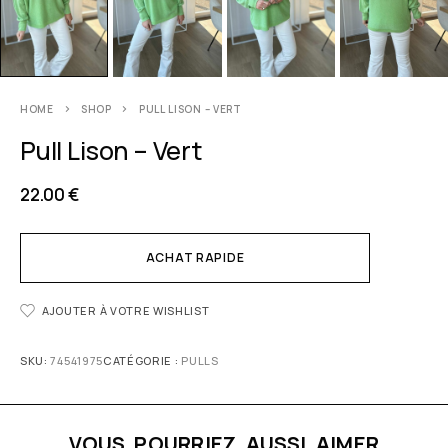
HOME
SHOP
PULL LISON – VERT
Pull Lison – Vert
22.00
€
ACHAT RAPIDE
AJOUTER À VOTRE WISHLIST
SKU:
74541975
CATÉGORIE :
PULLS
VOUS POURRIEZ AUSSI AIMER