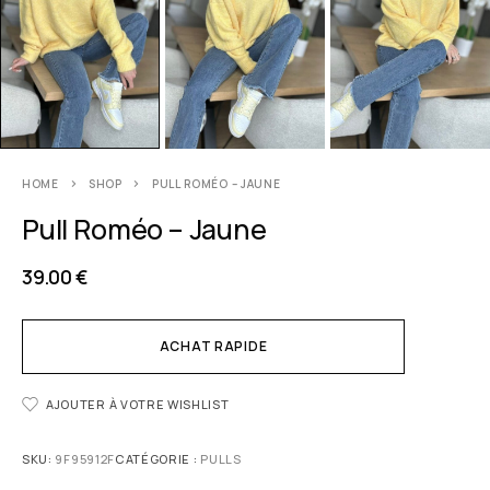
HOME
SHOP
PULL ROMÉO – JAUNE
Pull Roméo – Jaune
39.00
€
ACHAT RAPIDE
AJOUTER À VOTRE WISHLIST
SKU:
9F95912F
CATÉGORIE :
PULLS