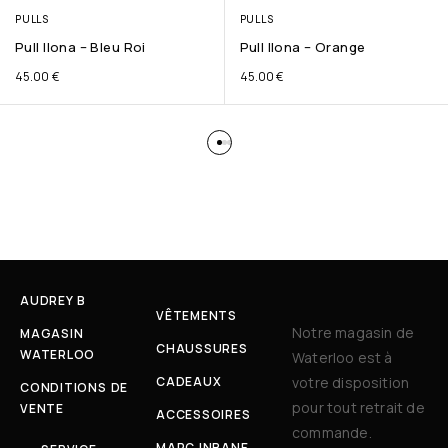
PULLS
PULLS
Pull Ilona – Bleu Roi
Pull Ilona – Orange
45.00
€
45.00
€
AUDREY B
VÊTEMENTS
Notre magasin de
MAGASIN
CHAUSSURES
WATERLOO
Waterloo est à
CADEAUX
votre disposition
CONDITIONS DE
pour tout retrait de
VENTE
ACCESSOIRES
commande.
MARC INBANE