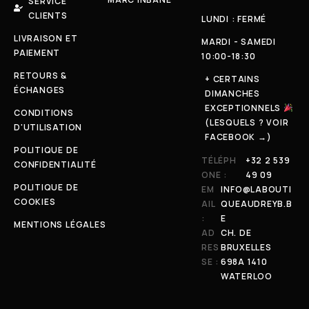
SERVICE
CLIENTS
LUNDI : FERMÉ
LIVRAISON ET
MARDI - SAMEDI
PAIEMENT
10:00-18:30
RETOURS &
+ CERTAINS
ÉCHANGES
DIMANCHES
EXCEPTIONNELS
CONDITIONS
(LESQUELS ? VOIR
D'UTILISATION
FACEBOOK →)
POLITIQUE DE
TÉLÉPH
+32 2 539
CONFIDENTIALITÉ
ONE :
49 09
POLITIQUE DE
EM
INFO@LABOUTI
COOKIES
AIL
QUEAUDREYB.B
:
E
MENTIONS LÉGALES
AD
CH. DE
RES
BRUXELLES
SE :
698A 1410
WATERLOO