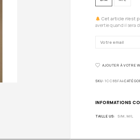
Cet article n'est 
avertie quand il sera d
AJOUTER À VOTRE W
SKU:
1CC8BFA4
CATÉGOR
INFORMATIONS C
TAILLE US
S/M, M/L