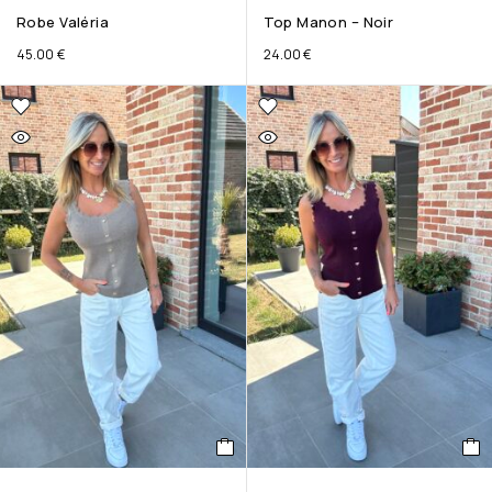
Robe Valéria
Top Manon – Noir
45.00
€
24.00
€