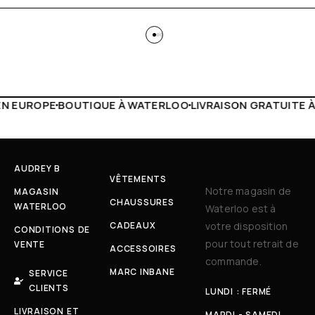
 WATERLOO
LIVRAISON GRATUITE À PARTIR DE 150€
LIVE F
AUDREY B
VÊTEMENTS
Notre magasin de
MAGASIN
CHAUSSURES
WATERLOO
Waterloo est à
CADEAUX
votre disposition
CONDITIONS DE
pour tout retrait de
VENTE
ACCESSOIRES
commande.
MARC INBANE
SERVICE
CLIENTS
LUNDI : FERMÉ
LIVRAISON ET
MARDI - SAMEDI