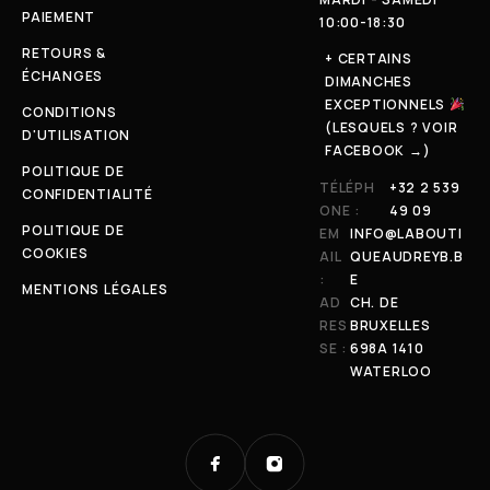
PAIEMENT
10:00-18:30
RETOURS &
+ CERTAINS
ÉCHANGES
DIMANCHES
EXCEPTIONNELS
CONDITIONS
(LESQUELS ? VOIR
D'UTILISATION
FACEBOOK →)
POLITIQUE DE
TÉLÉPH
+32 2 539
CONFIDENTIALITÉ
ONE :
49 09
POLITIQUE DE
EM
INFO@LABOUTI
COOKIES
AIL
QUEAUDREYB.B
:
E
MENTIONS LÉGALES
AD
CH. DE
RES
BRUXELLES
SE :
698A 1410
WATERLOO