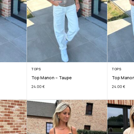
TOPS
TOPS
Top Manon – Taupe
Top Manon
24.00
€
24.00
€