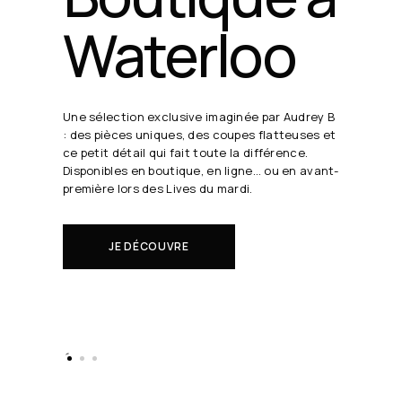
24 août
19h30
Chaque semaine, Audrey B. dévoile ses coups
de cœur en direct.
Il s'agit de nouveautés à réserver avant tout
le monde.
EN SAVOIR PLUS