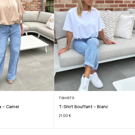
TSHIRTS
ta – Camel
T-Shirt Bouffant – Blanc
21.00
€