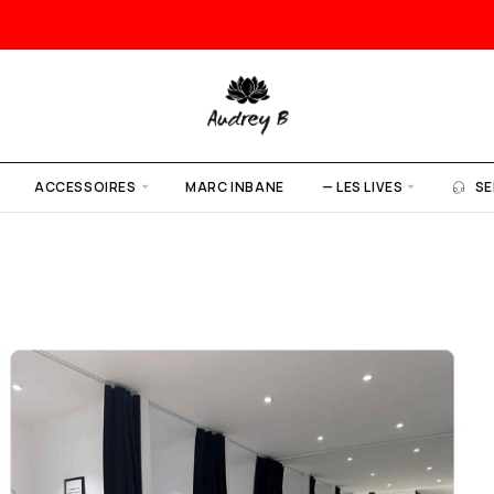
ACCESSOIRES
MARC INBANE
— LES LIVES
SE