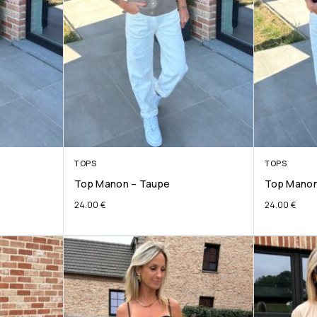
TOPS
TOPS
Top Manon – Taupe
Top Manon
24.00
€
24.00
€