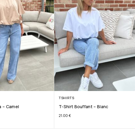
TSHIRTS
ta – Camel
T-Shirt Bouffant – Blanc
21.00
€