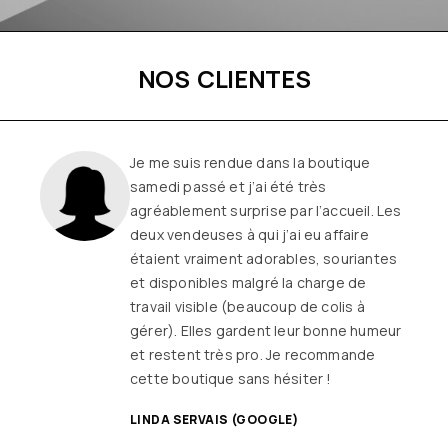
NOS CLIENTES
Une boutique familiale, à l’écoute et
remplie de joie de vivre
Les
vêtements sont de qualité, tendances
et originaux pour différentes
morphologies
et ça fait très
longtemps que j’y vais (depuis le début
ou quasiment) J’adore y faire un tour et
on ne sort jamais (ou presque) sans rien
SANDRINE DYON (GOOGLE)