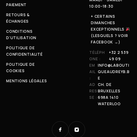
PAIEMENT
10:00-18:30
RETOURS &
+ CERTAINS
ÉCHANGES
DIMANCHES
EXCEPTIONNELS
CONDITIONS
(LESQUELS ? VOIR
D'UTILISATION
FACEBOOK →)
POLITIQUE DE
TÉLÉPH
+32 2 539
CONFIDENTIALITÉ
ONE :
49 09
POLITIQUE DE
EM
INFO@LABOUTI
COOKIES
AIL
QUEAUDREYB.B
:
E
MENTIONS LÉGALES
AD
CH. DE
RES
BRUXELLES
SE :
698A 1410
WATERLOO