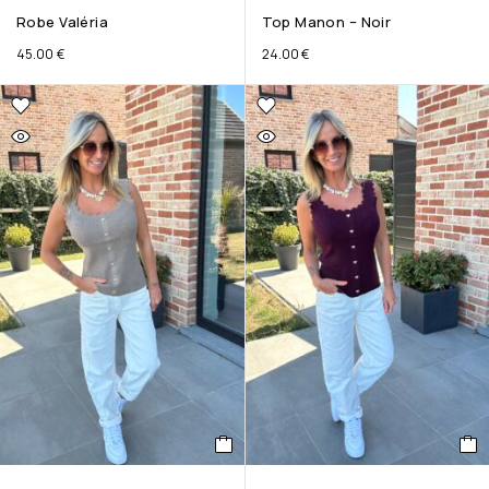
Robe Valéria
Top Manon – Noir
45.00
€
24.00
€