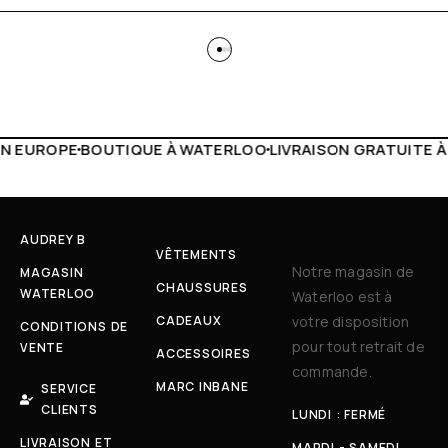
TERLOO
LIVRAISON GRATUITE À PARTIR DE 150€
LIVE FACE
AUDREY B
VÊTEMENTS
Notre magasin de
MAGASIN
CHAUSSURES
WATERLOO
Waterloo est à
CADEAUX
votre disposition
CONDITIONS DE
pour tout retrait de
VENTE
ACCESSOIRES
commande.
MARC INBANE
SERVICE
CLIENTS
LUNDI : FERMÉ
LIVRAISON ET
MARDI - SAMEDI