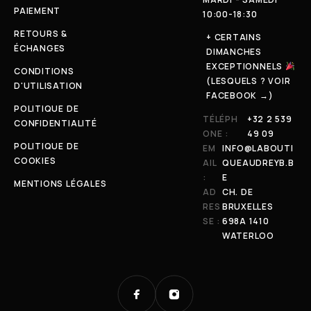
PAIEMENT
10:00-18:30
RETOURS &
+ CERTAINS
ÉCHANGES
DIMANCHES
EXCEPTIONNELS
CONDITIONS
(LESQUELS ? VOIR
D'UTILISATION
FACEBOOK →)
POLITIQUE DE
TÉLÉPH
+32 2 539
CONFIDENTIALITÉ
ONE :
49 09
POLITIQUE DE
EM
INFO@LABOUTI
COOKIES
AIL
QUEAUDREYB.B
:
E
MENTIONS LÉGALES
AD
CH. DE
RES
BRUXELLES
SE :
698A 1410
WATERLOO