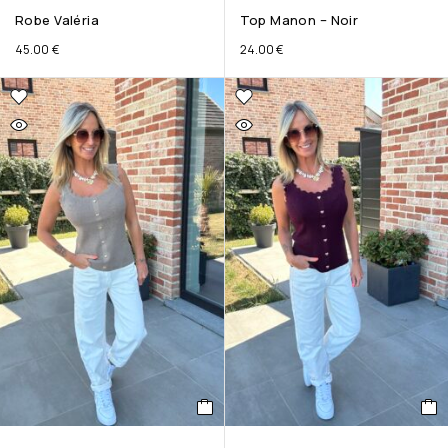
Robe Valéria
Top Manon – Noir
45.00
€
24.00
€