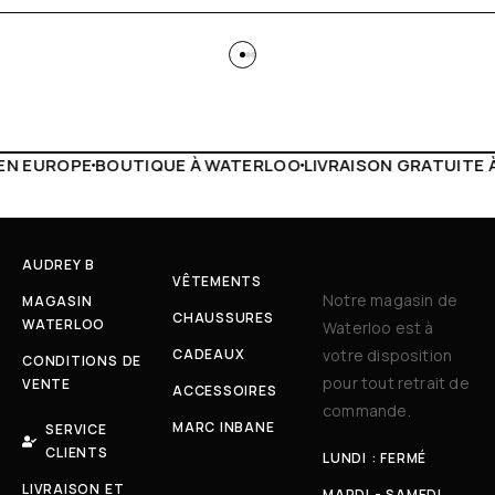
À WATERLOO
LIVRAISON GRATUITE À PARTIR DE 150€
LIVE 
AUDREY B
VÊTEMENTS
Notre magasin de
MAGASIN
CHAUSSURES
WATERLOO
Waterloo est à
CADEAUX
votre disposition
CONDITIONS DE
pour tout retrait de
VENTE
ACCESSOIRES
commande.
MARC INBANE
SERVICE
CLIENTS
LUNDI : FERMÉ
LIVRAISON ET
MARDI - SAMEDI