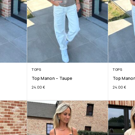
TOPS
TOPS
Top Manon – Taupe
Top Manon
24.00
€
24.00
€