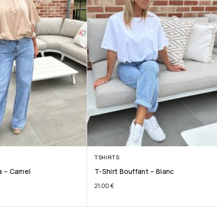
TSHIRTS
ta – Camel
T-Shirt Bouffant – Blanc
21.00
€