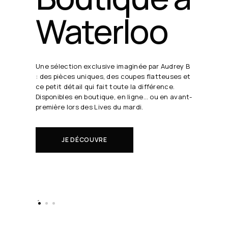
24 août
19h30
Chaque semaine, Audrey B. dévoile ses coups
de cœur en direct.
Il s'agit de nouveautés à réserver avant tout
le monde.
EN SAVOIR PLUS