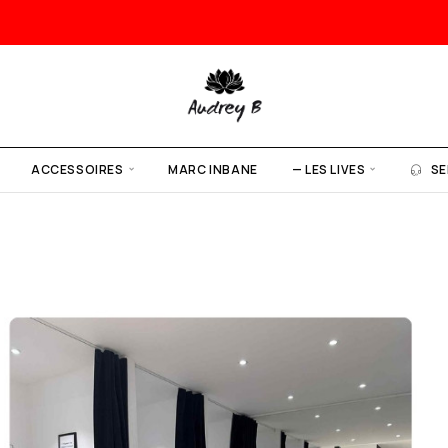
ACCESSOIRES
MARC INBANE
— LES LIVES
SE