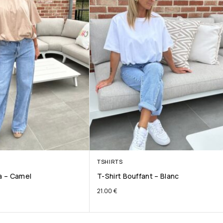
TSHIRTS
ta – Camel
T-Shirt Bouffant – Blanc
21.00
€