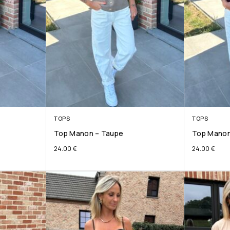
TOPS
TOPS
Top Manon – Taupe
Top Manon
24.00
€
24.00
€