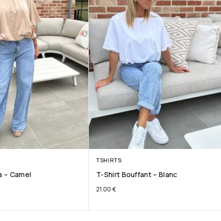
TSHIRTS
ta – Camel
T-Shirt Bouffant – Blanc
21.00
€