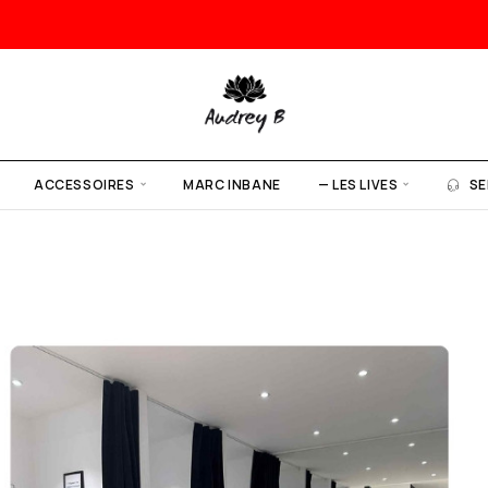
ACCESSOIRES
MARC INBANE
— LES LIVES
SE