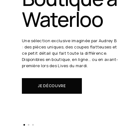
24 août
19h30
Chaque semaine, Audrey B. dévoile ses coups
de cœur en direct.
Il s'agit de nouveautés à réserver avant tout
le monde.
EN SAVOIR PLUS