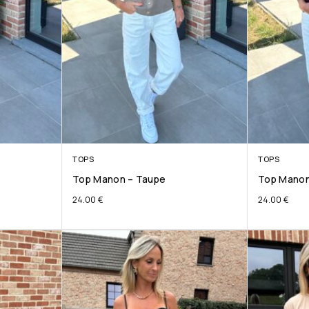
TOPS
TOPS
Top Manon – Taupe
Top Manon
24.00
€
24.00
€