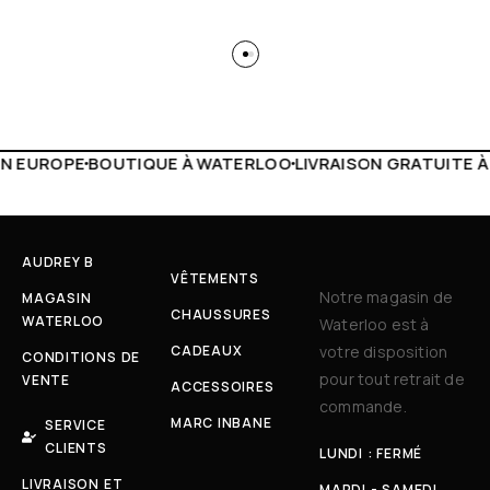
WATERLOO
LIVRAISON GRATUITE À PARTIR DE 150€
LIVE FA
AUDREY B
VÊTEMENTS
Notre magasin de
MAGASIN
CHAUSSURES
WATERLOO
Waterloo est à
CADEAUX
votre disposition
CONDITIONS DE
pour tout retrait de
VENTE
ACCESSOIRES
commande.
MARC INBANE
SERVICE
CLIENTS
LUNDI : FERMÉ
LIVRAISON ET
MARDI - SAMEDI