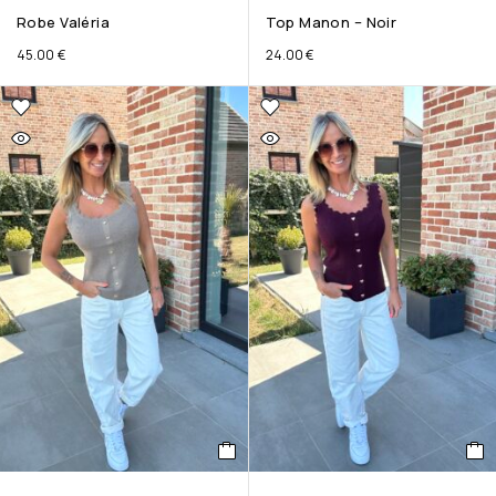
Robe Valéria
Top Manon – Noir
45.00
€
24.00
€