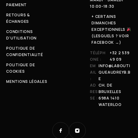
PAIEMENT
10:00-18:30
RETOURS &
+ CERTAINS
ÉCHANGES
DIMANCHES
EXCEPTIONNELS
CONDITIONS
(LESQUELS ? VOIR
D'UTILISATION
FACEBOOK →)
POLITIQUE DE
TÉLÉPH
+32 2 539
CONFIDENTIALITÉ
ONE :
49 09
POLITIQUE DE
EM
INFO@LABOUTI
COOKIES
AIL
QUEAUDREYB.B
:
E
MENTIONS LÉGALES
AD
CH. DE
RES
BRUXELLES
SE :
698A 1410
WATERLOO