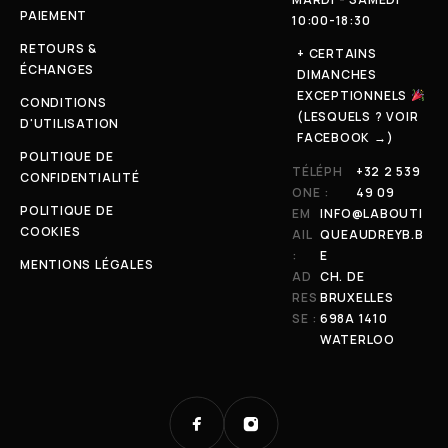
PAIEMENT
10:00-18:30
RETOURS &
+ CERTAINS
ÉCHANGES
DIMANCHES
EXCEPTIONNELS
CONDITIONS
(LESQUELS ? VOIR
D'UTILISATION
FACEBOOK →)
POLITIQUE DE
TÉLÉPH
+32 2 539
CONFIDENTIALITÉ
ONE :
49 09
POLITIQUE DE
EM
INFO@LABOUTI
COOKIES
AIL
QUEAUDREYB.B
:
E
MENTIONS LÉGALES
AD
CH. DE
RES
BRUXELLES
SE :
698A 1410
WATERLOO