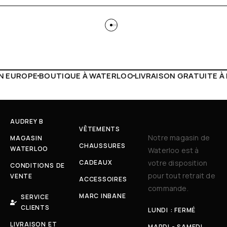
TERLOO
LIVRAISON GRATUITE À PARTIR DE 150€
LIVE FACE
AUDREY B
VÊTEMENTS
Notre magasin de
MAGASIN
CHAUSSURES
WATERLOO
Waterloo est à
CADEAUX
votre disposition
CONDITIONS DE
pour tout retrait de
VENTE
ACCESSOIRES
commande.
MARC INBANE
SERVICE
CLIENTS
LUNDI : FERMÉ
LIVRAISON ET
MARDI - SAMEDI