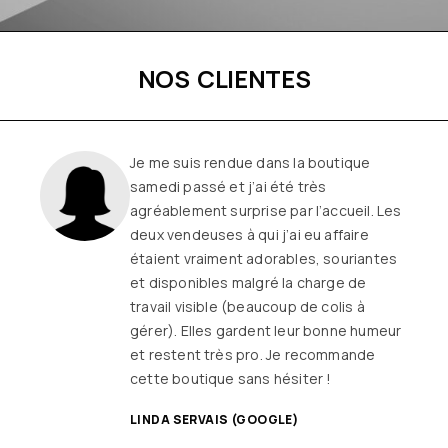
NOS CLIENTES
Une boutique familiale, à l’écoute et
remplie de joie de vivre
Les
vêtements sont de qualité, tendances
et originaux pour différentes
morphologies
et ça fait très
longtemps que j’y vais (depuis le début
ou quasiment) J’adore y faire un tour et
on ne sort jamais (ou presque) sans rien
SANDRINE DYON (GOOGLE)