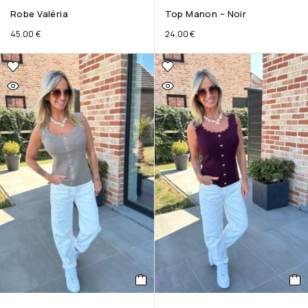
Robe Valéria
Top Manon – Noir
45.00
€
24.00
€