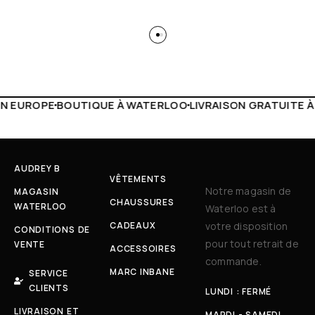
 WATERLOO
LIVRAISON GRATUITE À PARTIR DE 150€
LIVE F
AUDREY B
VÊTEMENTS
Notre magasin de
MAGASIN
CHAUSSURES
WATERLOO
Waterloo est à
CADEAUX
votre disposition
CONDITIONS DE
pour tout retrait de
VENTE
ACCESSOIRES
commande.
MARC INBANE
SERVICE
CLIENTS
LUNDI : FERMÉ
LIVRAISON ET
MARDI - SAMEDI