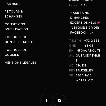
PAIEMENT
10:00-18:30
RETOURS &
+ CERTAINS
ÉCHANGES
DIMANCHES
EXCEPTIONNELS
CONDITIONS
(LESQUELS ? VOIR
D'UTILISATION
FACEBOOK →)
POLITIQUE DE
TÉLÉPH
+32 2 539
CONFIDENTIALITÉ
ONE :
49 09
POLITIQUE DE
EM
INFO@LABOUTI
COOKIES
AIL
QUEAUDREYB.B
:
E
MENTIONS LÉGALES
AD
CH. DE
RES
BRUXELLES
SE :
698A 1410
WATERLOO