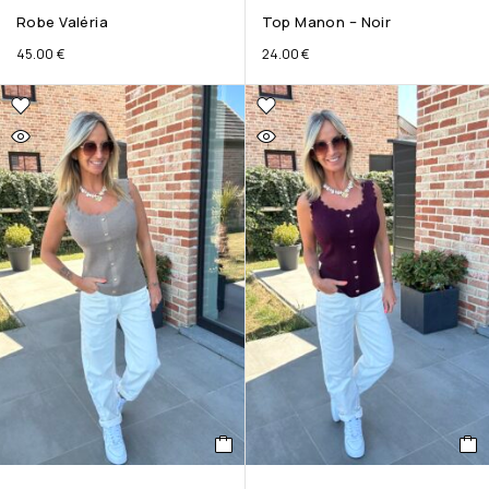
Robe Valéria
Top Manon – Noir
45.00
€
24.00
€