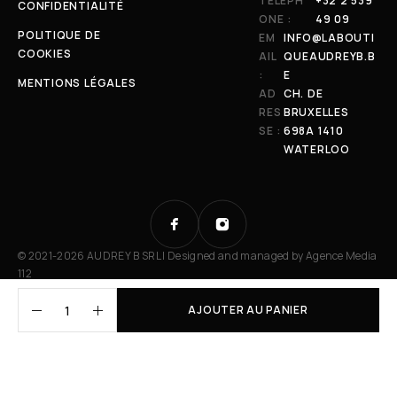
TÉLÉPH
+32 2 539
CONFIDENTIALITÉ
ONE :
49 09
POLITIQUE DE
EM
INFO@LABOUTI
COOKIES
AIL
QUEAUDREYB.B
:
E
MENTIONS LÉGALES
AD
CH. DE
RES
BRUXELLES
SE :
698A 1410
WATERLOO
© 2021-2026 AUDREY B SRL | Designed and managed by
Agence Media
112
AJOUTER AU PANIER