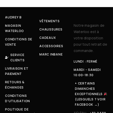
AUDREY B
VÊTEMENTS
Notre magasin de
MAGASIN
CHAUSSURES
WATERLOO
Waterloo est à
CADEAUX
votre disposition
CONDITIONS DE
pour tout retrait de
VENTE
ACCESSOIRES
commande.
MARC INBANE
SERVICE
CLIENTS
LUNDI : FERMÉ
LIVRAISON ET
MARDI - SAMEDI
PAIEMENT
10:00-18:30
RETOURS &
+ CERTAINS
ÉCHANGES
DIMANCHES
EXCEPTIONNELS
CONDITIONS
(LESQUELS ? VOIR
D'UTILISATION
FACEBOOK →)
POLITIQUE DE