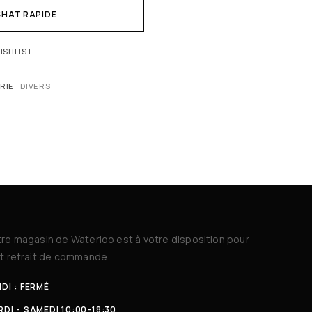
HAT RAPIDE
ISHLIST
RIE :
DIVERS
re magasin de Waterloo est à votre disposition pour
t retrait de commande.
DI : FERMÉ
DI - SAMEDI 10:00-18:30