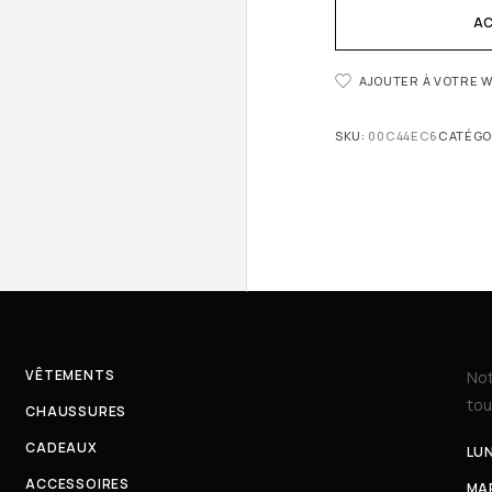
AC
AJOUTER À VOTRE W
SKU:
00C44EC6
CATÉGO
VÊTEMENTS
Not
tou
CHAUSSURES
CADEAUX
LUN
ACCESSOIRES
MAR